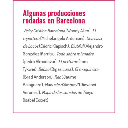
Algunas producciones
rodadas en Barcelona
Vicky Cristina Barcelona
(Woody Allen),
El
reportero
(Michelangelo Antonioni),
Una casa
de Locos
(Cédric Klapisch),
Biutiful
(Alejandro
González Iñarritu),
Todo sobre mi madre
(pedro Almodovar),
El perfume
(Tom
Tykwer),
Bilbao
(Bigas Luna),
El maquinista
(Brad Anderson),
Rec
(Jaume
Balaguero),
Manuale d’Amore 2
(Giovanni
Veronesi),
Mapa de los sonidos de Tokyo
(Isabel Coixet)