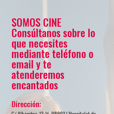
SOMOS CINE
Consúltanos sobre lo
que necesites
mediante teléfono o
email y te
atenderemos
encantados
Dirección:
C/ Alhambra, 12-14, 08902 L’Hospitalet de