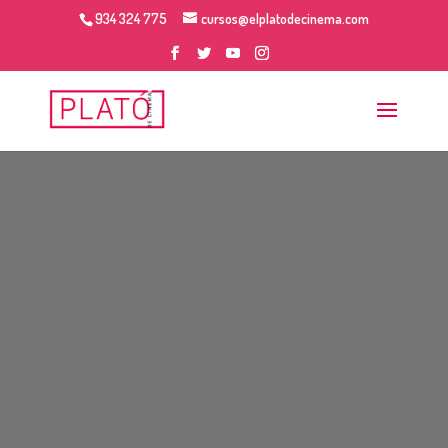
934 324 775
cursos@elplatodecinema.com