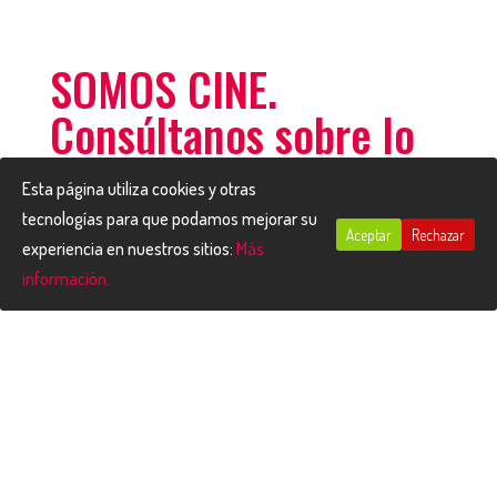
SOMOS CINE.
Consúltanos sobre lo
que necesites
Esta página utiliza cookies y otras
mediante teléfono o
tecnologías para que podamos mejorar su
Aceptar
Rechazar
email y te
experiencia en nuestros sitios:
Más
información.
atenderemos
encantados.