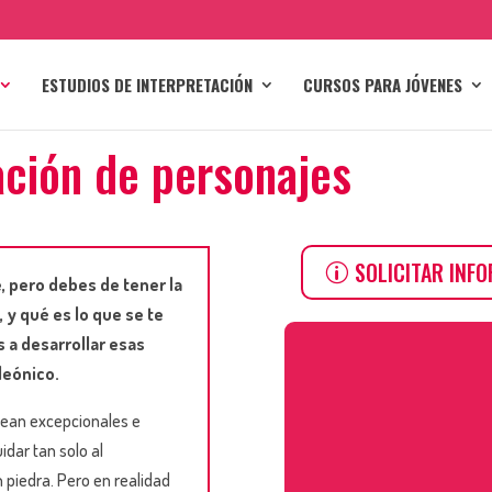
ESTUDIOS DE INTERPRETACIÓN
CURSOS PARA JÓVENES
ción de personajes
SOLICITAR INF
, pero debes de tener la
 y qué es lo que se te
 a desarrollar esas
eónico.
sean excepcionales e
dar tan solo al
n piedra. Pero en realidad