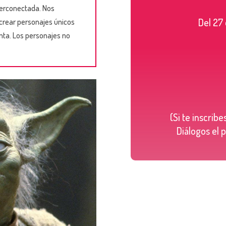
terconectada. Nos
Del 27
 crear personajes únicos
inta. Los personajes no
(Si te inscrib
Diálogos el 