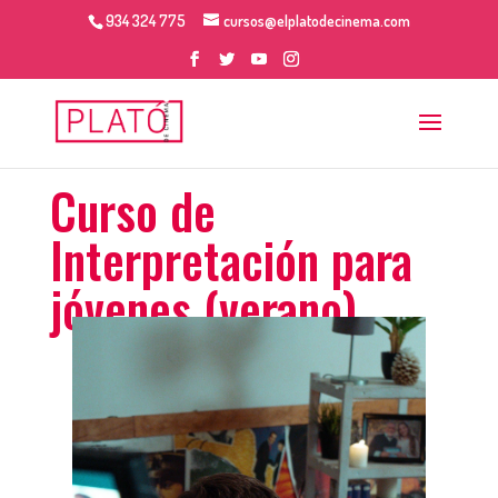
934 324 775
cursos@elplatodecinema.com
Curso de
Interpretación para
jóvenes (verano)