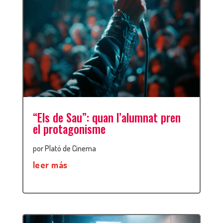
“Els de Sau”: quan l’alumnat pren
el protagonisme
por
Plató de Cinema
leer más