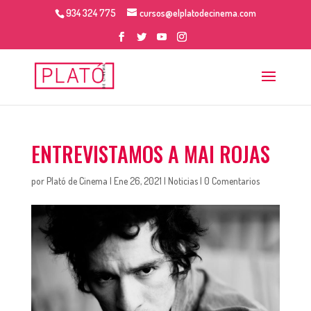
934 324 775
cursos@elplatodecinema.com
ENTREVISTAMOS A MAI ROJAS
por
Plató de Cinema
|
Ene 26, 2021
|
Noticias
|
0 Comentarios