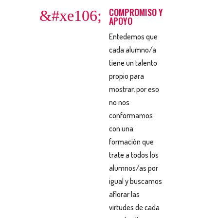
COMPROMISO Y
&#xe106;
APOYO
Entedemos que
cada alumno/a
tiene un talento
propio para
mostrar, por eso
no nos
conformamos
con una
formación que
trate a todos los
alumnos/as por
igual y buscamos
aflorar las
virtudes de cada