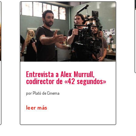
Entrevista a Alex Murrull,
codirector de «42 segundos»
por
Plató de Cinema
leer más