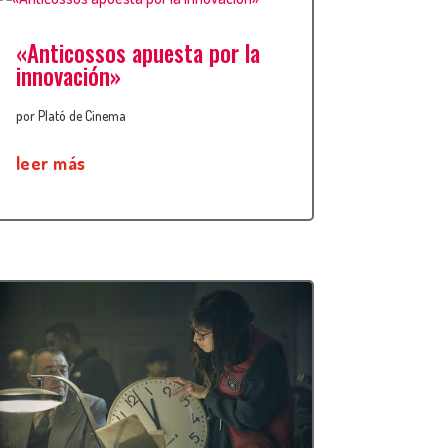
«Anticossos apuesta por la
innovación»
por
Plató de Cinema
leer más