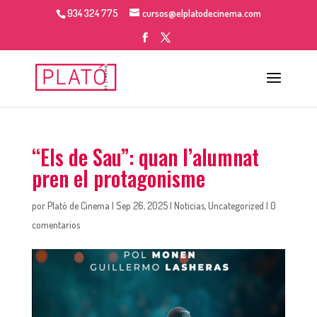
934 324 775
cursos@elplatodecinema.com
“Els de Sau”: quan l’alumnat
pren el protagonisme
por
Plató de Cinema
|
Sep 26, 2025
|
Noticias
,
Uncategorized
|
0
comentarios