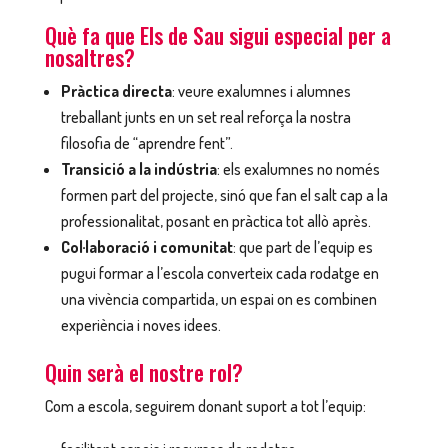
Què fa que
Els de Sau
sigui especial per a
nosaltres?
Pràctica directa
: veure exalumnes i alumnes
treballant junts en un set real reforça la nostra
filosofia de “aprendre fent”.
Transició a la indústria
: els exalumnes no només
formen part del projecte, sinó que fan el salt cap a la
professionalitat, posant en pràctica tot allò après.
Col·laboració i comunitat
: que part de l’equip es
pugui formar a l’escola converteix cada rodatge en
una vivència compartida, un espai on es combinen
experiència i noves idees.
Quin serà el nostre rol?
Com a escola, seguirem donant suport a tot l’equip: