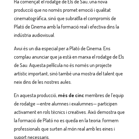
Ha començat el rodatge de
Els de Sau
, una nova
producció que no només promet emoció i qualitat
cinematogràfica, sinó que subratlla el compromís de
Plató de Cinema amb la formació real i efectiva dins la
indústria audiovisual.
Avui és un dia especial per a Plató de Cinema. Ens
complau anunciar que ja està en marxa el rodatge de
Els
de Sau
. Aquesta pel·lícula no és només un projecte
artístic important, sinó també una mostra del talent que
neix dins de les nostres aules.
En aquesta producció,
més de cinc
membres de l’equip
de rodatge —entre alumnes i exalumnes— participen
activament en rols tècnics i creatives. Això demostra que
la formació de Plató no es queda en la teoria: formem
professionals que surten al món real amb les eines i
suport necessaris.