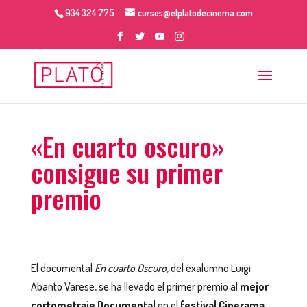
934 324 775
cursos@elplatodecinema.com
«En cuarto oscuro»
consigue su primer
premio
El documental
En cuarto Oscuro
, del exalumno Luigi
Abanto Varese, se ha llevado el primer premio al
mejor
cortometraje Documental
en el
festival Cinerama