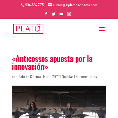
934 324 775
cursos@elplatodecinema.com
«Anticossos apuesta por la
innovación»
por
Plató de Cinema
|
Mar 1, 2022
|
Noticias
|
0 Comentarios