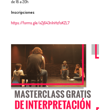
de 18 a 20h
Inscripciones
:
https://forms.gle/xZj643n1nHzfoKZL7