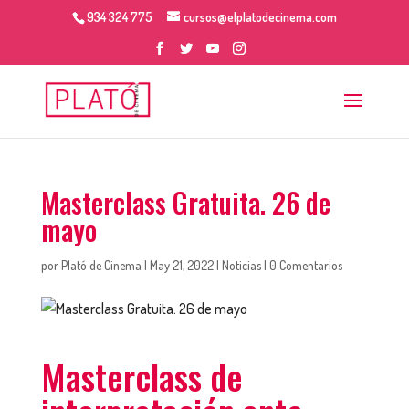
934 324 775
cursos@elplatodecinema.com
Masterclass Gratuita. 26 de
mayo
por
Plató de Cinema
|
May 21, 2022
|
Noticias
|
0 Comentarios
Masterclass de