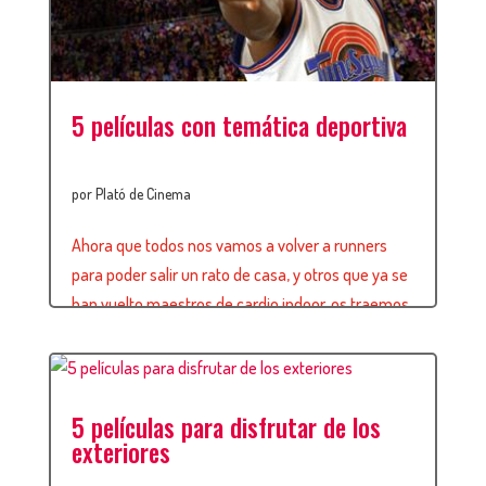
5 películas con temática deportiva
por
Plató de Cinema
Ahora que todos nos vamos a volver a runners
para poder salir un rato de casa, y otros que ya se
han vuelto maestros de cardio indoor, os traemos
una pequeña selección de 5 películas (+1 bonus
extra) con temática deportiva para motivarnos
antes de empezar a entrenar, y también, para
5 películas para disfrutar de los
disfrutar de buen cine. […]
exteriores
leer más