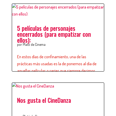
confinamiento, un buen remedio es reírse. Y para
ello, os dejamos con estas 5 propuestas dónde
podréis disfrutar de un sinfín de […]
leer más
5 películas de personajes
encerrados (para empatizar con
ellos):
por
Plató de Cinema
En estos días de confinamiento, una de las
prácticas más usadas es la de ponernos al día de
aquellas películas o series que siempre decimos
tener “pendientes” y nunca tener tiempo para
verlas. Pues bien, más allá de revisionados, os
ofreceremos pequeñas listas de películas y series,
Nos gusta el CineDanza
agrupadas por temáticas, para seguir ampliando
vuestra interminable […]
leer más