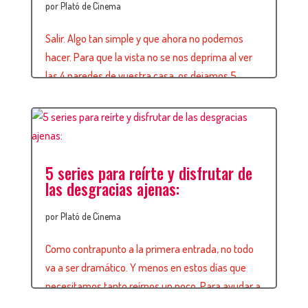
por
Plató de Cinema
Salir. Algo tan simple y que ahora no podemos
hacer. Para que la vista no se nos deprima al ver
las 4 paredes de vuestra casa, os dejamos 5
películas en las que especialmente brillan sus
exteriores (a parte de ser muy interesantes,
claro). – Into the wild (2007 – Sean Penn): película
con muy […]
leer más
5 series para reírte y disfrutar de
las desgracias ajenas:
por
Plató de Cinema
Como contrapunto a la primera entrada, no todo
va a ser dramático. Y menos en estos días que
necesitamos tanto reírnos un poco. Para ayudar a
combatir el hastío que nos provoca este